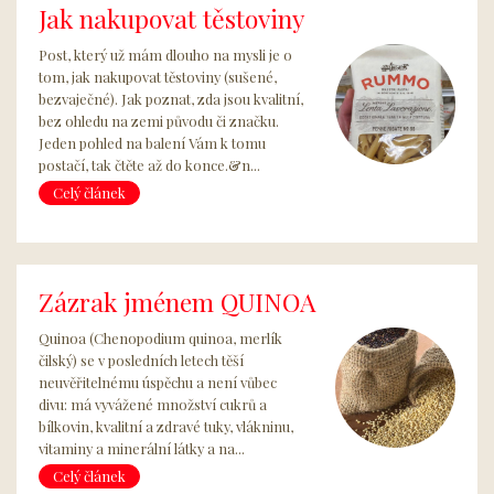
Jak nakupovat těstoviny
Post, který už mám dlouho na mysli je o
tom, jak nakupovat těstoviny (sušené,
bezvaječné). Jak poznat, zda jsou kvalitní,
bez ohledu na zemi původu či značku.
Jeden pohled na balení Vám k tomu
postačí, tak čtěte až do konce.&n...
Celý článek
Zázrak jménem QUINOA
Quinoa (Chenopodium quinoa, merlík
čilský) se v posledních letech těší
neuvěřitelnému úspěchu a není vůbec
divu: má vyvážené množství cukrů a
bílkovin, kvalitní a zdravé tuky, vlákninu,
vitaminy a minerální látky a na...
Celý článek