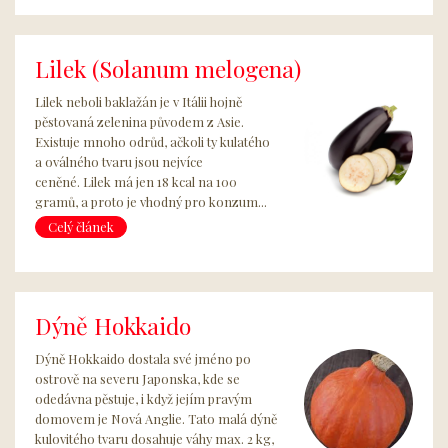
Lilek (Solanum melogena)
Lilek neboli baklažán je v Itálii hojně
pěstovaná zelenina původem z Asie.
Existuje mnoho odrůd, ačkoli ty kulatého
a oválného tvaru jsou nejvíce
ceněné. Lilek má jen 18 kcal na 100
gramů, a proto je vhodný pro konzum...
Celý článek
Dýně Hokkaido
Dýně Hokkaido dostala své jméno po
ostrově na severu Japonska, kde se
odedávna pěstuje, i když jejím pravým
domovem je Nová Anglie. Tato malá dýně
kulovitého tvaru dosahuje váhy max. 2 kg,