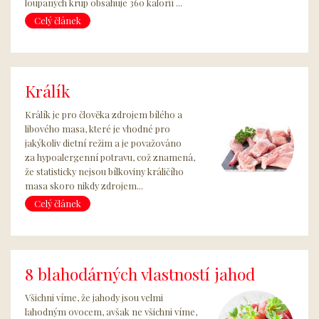
loupaných krup obsahuje 360 kalorií ...
Celý článek
Králík
Králík je pro člověka zdrojem bílého a
libového masa, které je vhodné pro
jakýkoliv dietní režim a je považováno
za hypoalergenní potravu, což znamená,
že statisticky nejsou bílkoviny králičího
masa skoro nikdy zdrojem...
Celý článek
8 blahodárných vlastností jahod
Všichni víme, že jahody jsou velmi
lahodným ovocem, avšak ne všichni víme,