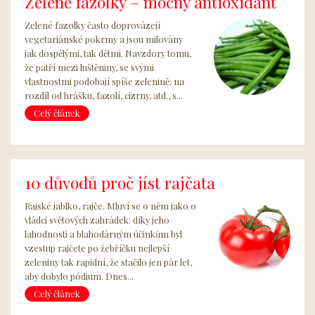
Zelené fazolky – mocný antioxidant
Zelené fazolky často doprovázejí
vegetariánské pokrmy a jsou milovány
jak dospělými, tak dětmi. Navzdory tomu,
že patří mezi luštěniny, se svými
vlastnostmi podobají spíše zelenině: na
rozdíl od hrášku, fazolí, cizrny, atd., s...
Celý článek
10 důvodů proč jíst rajčata
Rajské jablko, rajče. Mluví se o něm jako o
vládci světových zahrádek: díky jeho
lahodnosti a blahodárným účinkům byl
vzestup rajčete po žebříčku nejlepší
zeleniny tak rapidní, že stačilo jen pár let,
aby dobylo pódium. Dnes...
Celý článek