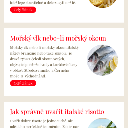
totiž lépe stravitelné a déle zasytí než tě...
Celý článek
Mořský vlk nebo-li mořský okoun
Mořský vlk nebo-li mořský okoun, italský
název branzino nebo také spigola , je
dravá ryba z čeledi okounovitých,
obývající pobřežní vody a korálové útesy
v oblasti Středozemního a Černého
moře, a východní Atl...
Celý článek
Jak správně uvařit italské risotto
Uvařit dobré risotto je jednoduché, ale
udělat ho perfektně je uměním. Zde je pár