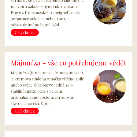
vitrína by se nechlubila těmito lahodnými,
malými a zakulacenými cukrovinkami.
Právě z francouzského „beignet“, malé
preparace zakulaceného tvaru, se
odvozuje jméno bignè (výsl...
Celý článek
Majonéza - vše co potřebujeme vědět
Majonéza (it. maionese, fr. mayonnaise)
je krémová studená omáčka většinou bílé
anebo světle žluté barvy. Jedná se o
stabilní emulzi oleje s vejcem
aromatizovanou octem, citronovou
šťávou a hořčicí. S př...
Celý článek