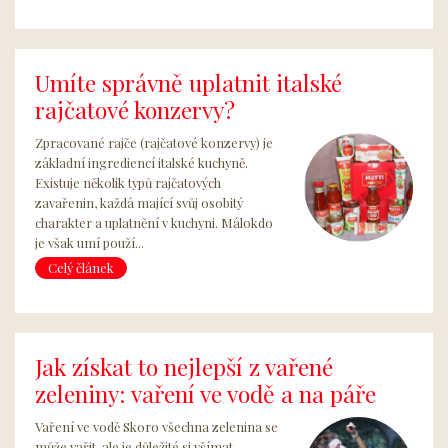
Umíte správně uplatnit italské
rajčatové konzervy?
Zpracované rajče (rajčatové konzervy) je
základní ingrediencí italské kuchyně.
Existuje několik typů rajčatových
zavařenin, každá mající svůj osobitý
charakter a uplatnění v kuchyni. Málokdo
je však umí použí...
Celý článek
Jak získat to nejlepší z vařené
zeleniny: vaření ve vodě a na páře
Vaření ve vodě Skoro všechna zelenina se
může vařit, ale je důležité si všímat