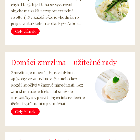
chyb, kterých je třeba se vyvarovat,
abychom uvařili nezapomenutelné
risotto.1) Ne každá rýže je vhodná pro
přípravu italského risotta. Rýže Arbor...
Celý článek
Domácí zmrzlina – užitečné rady
Zmrzlinu je možné připravit dvěma
způsoby: ve zmrzlinovači, anebo bez.
Rozdíl spočívá v časové náročnosti. Bez
zmrzlinovače je třeba dát směs do
mrazničky a v pravidelných intervalech je
třeba ji vytáhnout a promíchat...
Celý článek