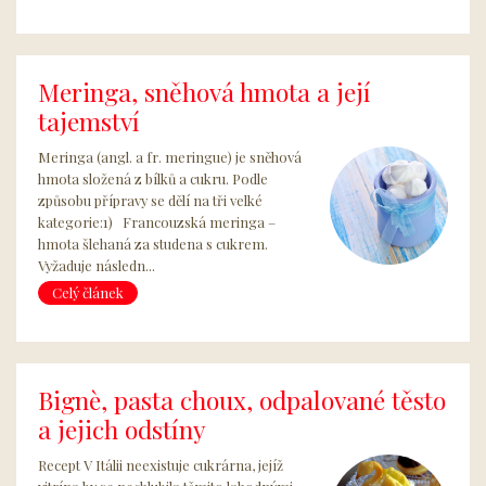
Meringa, sněhová hmota a její
tajemství
Meringa (angl. a fr. meringue) je sněhová
hmota složená z bílků a cukru. Podle
způsobu přípravy se dělí na tři velké
kategorie:1) Francouzská meringa –
hmota šlehaná za studena s cukrem.
Vyžaduje následn...
Celý článek
Bignè, pasta choux, odpalované těsto
a jejich odstíny
Recept V Itálii neexistuje cukrárna, jejíž