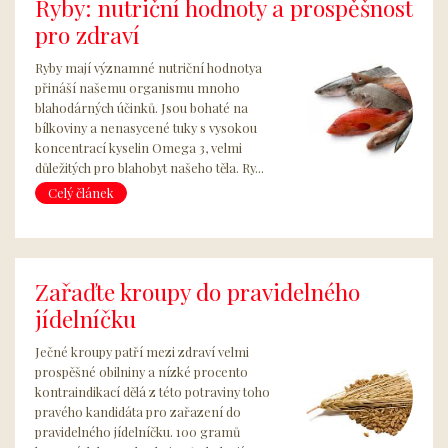
Ryby: nutriční hodnoty a prospěšnost
pro zdraví
Ryby mají významné nutriční hodnotya
přináší našemu organismu mnoho
blahodárných účinků. Jsou bohaté na
bílkoviny a nenasycené tuky s vysokou
koncentrací kyselin Omega 3, velmi
důležitých pro blahobyt našeho těla. Ry...
Celý článek
Zařaďte kroupy do pravidelného
jídelníčku
Ječné kroupy patří mezi zdraví velmi
prospěšné obilniny a nízké procento
kontraindikací dělá z této potraviny toho
pravého kandidáta pro zařazení do
pravidelného jídelníčku. 100 gramů