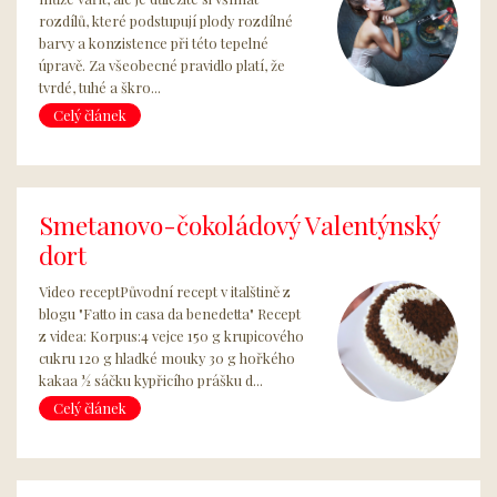
rozdílů, které podstupují plody rozdílné
barvy a konzistence při této tepelné
úpravě. Za všeobecné pravidlo platí, že
tvrdé, tuhé a škro...
Celý článek
Smetanovo-čokoládový Valentýnský
dort
Video receptPůvodní recept v italštině z
blogu "Fatto in casa da benedetta" Recept
z videa: Korpus:4 vejce 150 g krupicového
cukru 120 g hladké mouky 30 g hořkého
kakaa ½ sáčku kypřicího prášku d...
Celý článek