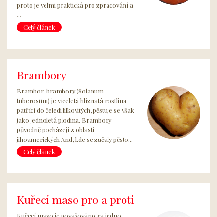
proto je velmi praktická pro zpracování a
...
Celý článek
Brambory
Brambor, brambory (Solanum
tuberosum) je víceletá hlíznatá rostlina
patřící do čeledi lilkovitých, pěstuje se však
jako jednoletá plodina. Brambory
původně pocházejí z oblastí
jihoamerických And, kde se začaly pěsto...
Celý článek
Kuřecí maso pro a proti
Kuřecí maso je považováno za jedno