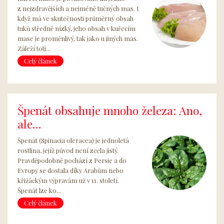
z nejzdravějších a nejméně tučných mas. I
když má ve skutečnosti průměrný obsah
tuků středně nízký, jeho obsah v kuřecím
mase je proměnlivý, tak jako u jiných mas.
Záleží toti...
Celý článek
Špenát obsahuje mnoho železa: Ano,
ale…
Špenát (Spinacia oleracea) je jednoletá
rostlina, jejíž původ není zcela jistý.
Pravděpodobně pochází z Persie a do
Evropy se dostala díky Arabům nebo
křižáckým výpravám už v 11. století.
Špenát lze ko...
Celý článek