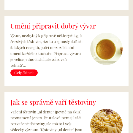
Umění připravit dobrý vývar
Vývar, nezbytný k přípravě některých typů
čerstvých těstovin, rizota a spousty dalších
italských receptů, patří mezi základní
umění každého kuchaře. Příprava vývaru
je velice jednoduchá, ale zároveň
velmi&...
Celý článek
Jak se správně vaří těstoviny
Vaření těstovin „al dente” (pevné na skus)
neznamená jen to, že Italové nemají rádi
rozvařené těstoviny, ale má to i svůj
vědecký význam. Těstoviny „al dente” jsou