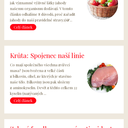
jak významné výživné látky jahody
našemu organismu dodávají. V tomto
článku odhalíme 8 důvodů, proč zařadit
jahody do naší pravidelné stravy.1)&...
Celý článek
Krůta: Spojenec naší linie
Co mají společného všechna zvířecí
masa? Jsou tvořena z velké části
z bílkovin, cihel, ze kterých je stavěno
naše tělo. Bílkoviny jsou pak složeny
z aminokyselin. Devět z těchto celkem 22
kyselin (nazývaných ...
Celý článek