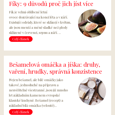
Fíky: 9 důvodů proč jich jíst více
Fík je velmi oblíbené letní
ovoce dozrávající na konci léta a v září.
Existují i odrůdy, které se sklízejí v květnu,
ale jsou menší a méně sladké než plody
sklízené v červenci, srpnu a září. ...
Celý článek
Bešamelová omáčka a jíška: druhy,
vaření, hrudky, správná konzistence
Nejen bešamel, ale bílé omáčky jako
takové, jednoduché na přípravu a
neuvěřitelně všestranné, jsou již mnoho
let základním kamenem evropské
klasické kuchyně. Bešamel (recept) a
základní bílá omáčka (velouté)...
Celý článek