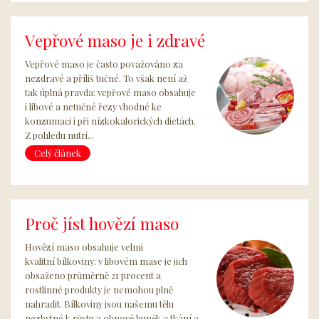
Vepřové maso je i zdravé
Vepřové maso je často považováno za
nezdravé a příliš tučné. To však není až
tak úplná pravda: vepřové maso obsahuje
i libové a netučné řezy vhodné ke
konzumaci i při nízkokalorických dietách.
Z pohledu nutri...
Celý článek
Proč jíst hovězí maso
Hovězí maso obsahuje velmi
kvalitní bílkoviny: v libovém mase je jich
obsaženo průměrně 21 procent a
rostlinné produkty je nemohou plně
nahradit. Bílkoviny jsou našemu tělu
nezbytné k růstu a obnově buněk a tkání a