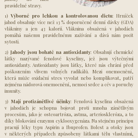
pravidelné stravy.
1)
Výborné pro lehkou a kontrolovanou dietu
: Hrníček
jahod obsahuje více než 13 % doporučené denní dávky (GDA)
vlákniny a jen 43 kalorií. Vláknina obsažená v jahodách
pomáhá našemu pravidelnému zažívání a dává nám pocit
sytosti.
2)
Jahody jsou bohaté na antioxidanty
: Obsahují chemické
látky nazývané fenolové kyseliny, jež jsou výtečnými
antioxidanty. Antioxidanty jsou látky, které nás chrání před
poškozením vlivem volných radikálů. Mezi onemocnění,
která může oxidační stres vyvolat nebo komplikovat, patří
zejména nádorová onemocnění, nemoci srdce a cév a poruchy
imunity.
3)
Mají protizánětlivé účinky
: Fenolová kyselina obsažená
v jahodách je schopna bojovat proti mnoha zánětlivým
procesům, jako je osteoartróza, astma, arterioskleróza, a to
díky blokování enzymu cyklooxygenáza. Na stejném principu
pracují léky typu Aspirin a Ibuprofen. Bolest a otoky jsou
v některých případech způsobeny látkami tělu vlastními,