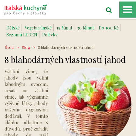
Dětské
Vegetariánské
15 Minut
30 Minut
Do 100 Kč
Sezonní LEDEN
Polévky
Úvod
>
Blog
>
8 blahodárných vlastností jahod
8 blahodárných vlastností jahod
Všichni víme, že
jahody jsou velmi
lahodným ovocem,
avšak ne všichni
víme, jak významné
výživné látky jahody
našemu organismu
dodávají. V tomto
článku odhalíme 8
důvodů, proč zařadit
jahody do naší