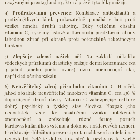
nazývanými prostaglandiny, které právě tyto léky snižují.
4)
Protirakovinná prevence
: Kombinace antioxidantů a
protizánětlivých látek prokazatelně pomáhá v boji proti
vzniku mnoha druhů rakoviny. Díky velkému obsahu
vitaminu C, kyseliny listové a flavonoidů představují jahody
lahodnou zbraň při obraně proti potenciálně rakovinovým
buňkám.
5)
Zlepšuje zdraví našich očí
: Na základě několika
vědeckých průzkumů drasticky snižuje denní konzumace cca
3 jahod (anebo jiného ovoce) riziko onemocnění oka,
například očního zákalu.
6)
Neuvěřitelný zdroj přírodního vitaminu C
: Hrníček
jahod obsahuje neuvěřitelné množství vitaminu C, cca 136 %
doporučené denní dávky. Vitamin C zabezpečuje celkově
dobrý psychický a fyzický stav člověka. Naopak jeho
nedostatek vede ke snadnému vzniku infekčních
onemocnění a způsobuje různé formy poruch
kardiovaskulárního systému a dokonce i nádorových nemocí.
Představuje důležitou prevenci proti nachlazení a infekcím. V
neposlední řadě je dobrý i na pleť: je nezbytný k tvorbě