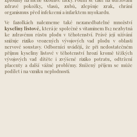
zplodiny na méně škodlivé látky. Podílí se také na udržování
zdravé pokožky, vlasů, zubů, zlepšuje zrak, chrání
organismus před infekcemi a infarktem myokardu.
Ve fazolkách nalezneme také nezanedbatelné množství
kyseliny listové
, která je společně s vitaminem B12 nezbytná
ke zdravému růstu plodu v těhotenství. Právě její užívání
snižuje riziko vrozených vývojových vad plodu v oblasti
nervové soustavy. Odborníci uvádějí, že při nedostatečném
příjmu kyseliny listové v těhotenství hrozí kromě těžkých
vývojových vad dítěte i zvýšené riziko potratu, odtržení
placenty a další vážné problémy. Snížený příjem se může
podílet i na vzniku neplodnosti.