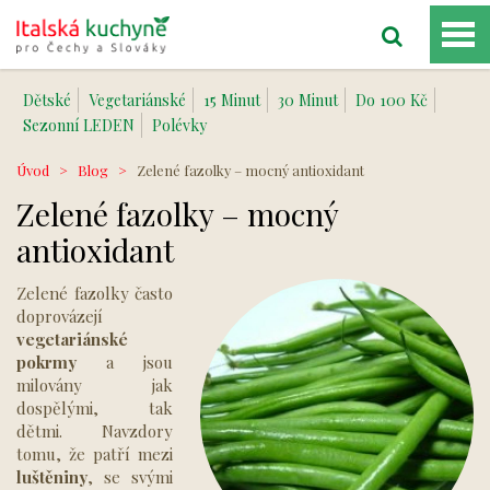
Dětské
Vegetariánské
15 Minut
30 Minut
Do 100 Kč
Sezonní LEDEN
Polévky
Úvod
>
Blog
>
Zelené fazolky – mocný antioxidant
Zelené fazolky – mocný
antioxidant
Zelené fazolky často
doprovázejí
vegetariánské
pokrmy
a jsou
milovány jak
dospělými, tak
dětmi. Navzdory
tomu, že patří mezi
luštěniny
, se svými