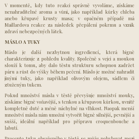
V momentě, kdy tuto reakci správně vyvoláme, získáme
nenahraditelné aroma a vůni, jako například kůrky chleba
anebo křupavé krusty masa; v opačném případě má
Maillardova reakce za následek přepálení pokrmu a vznik
zdraví nebezpečných látek.
MÁSLO A TUKY
Máslo je další nezbytnou ingrediencí, která bignè
charakterizuje z pohledu kvality. Společně s vejci a moukou
slouží k tomu, aby dalo těstu strukturu schopnou zadržet
páru a růst do výšky během pečení. Máslo je možné nahradit
jinými tuky, jako například olivovým olejem, sádlem či
ztuženým tukem.
Pokud množství másla v těstě převyšuje množství mouky,
získáme bignè voňavější, s tenkou a křupavou kůrkou, uvnitř
kompletně duté a méně náchylné na vlhkost. Naopak menší
množství másla nám umožní vytvořit bignè silnější, pevnější a
sušší, ideální například pro přípravu croquenbouche a
labutí.
Procento tuku obsaženého v těstě se může pohybovat mezi