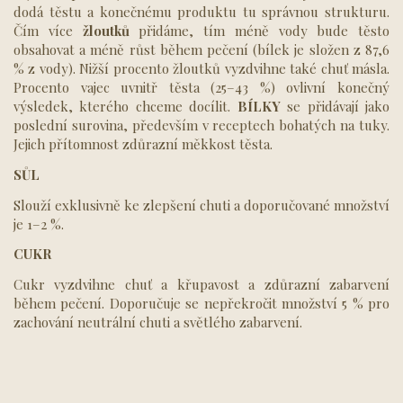
dodá těstu a konečnému produktu tu správnou strukturu.
Čím více
žloutků
přidáme, tím méně vody bude těsto
obsahovat a méně růst během pečení (bílek je složen z 87,6
% z vody). Nižší procento žloutků vyzdvihne také chuť másla.
Procento vajec uvnitř těsta (25–43 %) ovlivní konečný
výsledek, kterého chceme docílit.
BÍLKY
se přidávají jako
poslední surovina, především v receptech bohatých na tuky.
Jejich přítomnost zdůrazní měkkost těsta.
SŮL
Slouží exklusivně ke zlepšení chuti a doporučované množství
je 1–2 %.
CUKR
Cukr vyzdvihne chuť a křupavost a zdůrazní zabarvení
během pečení. Doporučuje se nepřekročit množství 5 % pro
zachování neutrální chuti a světlého zabarvení.