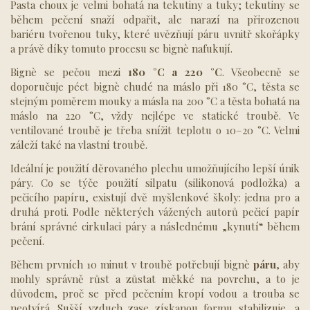
Pasta choux je velmi bohatá na tekutiny a tuky; tekutiny se
během pečení snaží odpařit, ale narazí na přirozenou
bariéru tvořenou tuky, které uvězňují páru uvnitř skořápky
a právě díky tomuto procesu se bignè nafukují.
Bignè se pečou mezi
180 °C a 220 °C
. Všeobecně se
doporučuje péct bignè chudé na máslo při 180 °C, těsta se
stejným poměrem mouky a másla na 200 °C a těsta bohatá na
máslo na 220 °C, vždy nejlépe ve statické troubě. Ve
ventilované troubě je třeba snížit teplotu o 10–20 °C. Velmi
záleží také na vlastní troubě.
Ideální je použití děrovaného plechu umožňujícího lepší únik
páry. Co se týče použití silpatu (silikonová podložka) a
pečicího papíru, existují dvě myšlenkové školy: jedna pro a
druhá proti. Podle některých vážených autorů pečicí papír
brání správné cirkulaci páry a následnému „kynutí“ během
pečení.
Během prvních 10 minut v troubě potřebují bignè
páru
, aby
mohly správně růst a zůstat měkké na povrchu, a to je
důvodem, proč se před pečením kropí vodou a trouba se
neotvírá. Sušší vzduch zase získanou formu stabilizuje, a