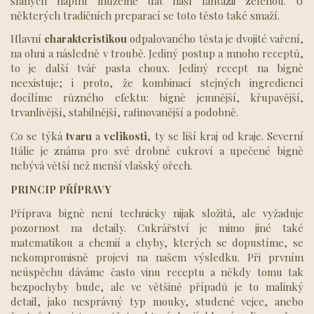
slaných náplní můžeme dát naší fantazii zelenou. U
některých tradičních preparací se toto těsto také smaží.
Hlavní
charakteristikou
odpalovaného těsta je dvojité vaření,
na ohni a následně v troubě. Jediný postup a mnoho receptů,
to je další tvář pasta choux. Jediný recept na bignè
neexistuje; i proto, že kombinací stejných ingrediencí
docílíme různého efektu: bignè jemnější, křupavější,
trvanlivější, stabilnější, rafinovanější a podobně.
Co se týká
tvaru
a
velikosti
, ty se liší kraj od kraje. Severní
Itálie je známa pro své drobné cukroví a upečené bignè
nebývá větší než menší vlašský ořech.
PRINCIP PŘÍPRAVY
Příprava bignè není technicky nijak složitá, ale vyžaduje
pozornost na detaily. Cukrářství je mimo jiné také
matematikou a chemií a chyby, kterých se dopustíme, se
nekompromisně projeví na našem výsledku. Při prvním
neúspěchu dáváme často vinu receptu a někdy tomu tak
bezpochyby bude, ale ve většině případů je to malinký
detail, jako nesprávný typ mouky, studené vejce, anebo