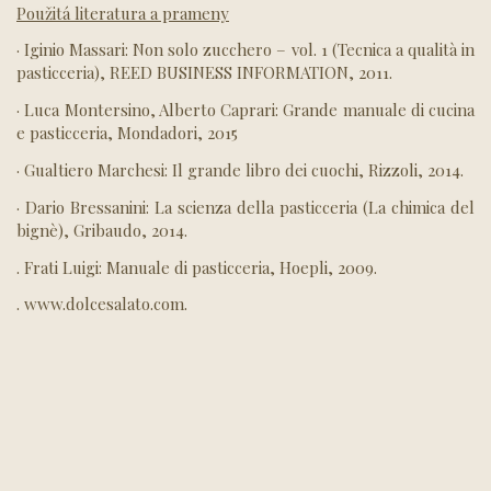
Použitá literatura a prameny
· Iginio Massari: Non solo zucchero – vol. 1 (Tecnica a qualità in
pasticceria), REED BUSINESS INFORMATION, 2011.
· Luca Montersino, Alberto Caprari: Grande manuale di cucina
e pasticceria, Mondadori, 2015
· Gualtiero Marchesi: Il grande libro dei cuochi, Rizzoli, 2014.
· Dario Bressanini: La scienza della pasticceria (La chimica del
bignè), Gribaudo, 2014.
. Frati Luigi: Manuale di pasticceria, Hoepli, 2009.
. www.dolcesalato.com.