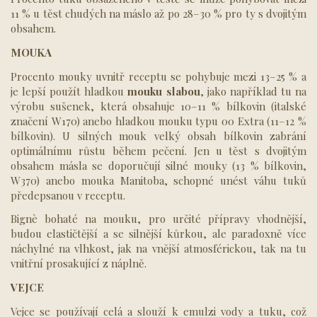
11 % u těst chudých na máslo až po 28–30 % pro ty s dvojitým
obsahem.
MOUKA
Procento mouky uvnitř receptu se pohybuje mezi 13–25 % a
je lepší použít hladkou
mouku
slabou
, jako například tu na
výrobu sušenek, která obsahuje 10–11 % bílkovin (italské
značení W170) anebo hladkou mouku typu 00 Extra (11–12 %
bílkovin). U silných mouk velký obsah bílkovin zabrání
optimálnímu růstu během pečení. Jen u těst s dvojitým
obsahem másla se doporučují silné mouky (13 % bílkovin,
W370) anebo mouka Manitoba, schopné unést váhu tuků
předepsanou v receptu.
Bignè bohaté na mouku, pro určité přípravy vhodnější,
budou elastičtější a se silnější kůrkou, ale paradoxně více
náchylné na vlhkost, jak na vnější atmosférickou, tak na tu
vnitřní prosakující z náplně.
VEJCE
Vejce se používají celá a slouží k emulzi vody a tuku, což