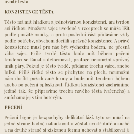
uvnitř těsta.
KONZISTENCE TĚSTA
Těsto má mít hladkou a jednotvárnou konzistenci, ani tvrdou
ani řídkou. Množství vajec uvedené v receptech se může lišit
podle použité mouky, a proto poslední část přidáváme vždy
podle potřeby, abychom docílili správné konzistence. A právě
konzistence musí pro nás být výchozím bodem, ne přesná
váha vajec. Příliš tvrdé těsto bude mít během pečení
tendenci se lámat a deformovat, protože neumožní správný
únik páry. Pokud je těsto tvrdé, přidáme trochu vajec, anebo
bílků. Příliš řídké těsto se přichytne na plech, neumožní
nám docílit požadované formy a bude mít tendenci během
anebo po pečení splasknout. Řídkou konzistenci zachráníme
jedině tak, že připravíme trochu nového těsta (vařeného) a
smícháme jej s tím hotovým.
PEČENÍ
Pečení bignè je bezpochyby delikátní fází: tyto se musí na
jedné straně hodně nafouknout a zůstat uvnitř duté a suché
a na druhé straně si získanou formu uchovat a stabilizovat ji.