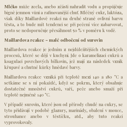
Mléko
může zcela, anebo zčásti nahradit vodu a propůjčuje
bignè jemnou vůni a rafinovanější chuť. Mléčný cukr, laktóza,
však díky Maillardově reakci na druhé straně ovlivní barvu
těsta, a to bude mít tendenci se při pečení více zabarvovat,
proto se nedoporučuje přesáhnout 50 % v poměru k vodě.
Maillardova reakce – malé odbočení od surovin
Maillardova reakce je jedním z nejdůležitějších chemických
procesů, které se dějí v kuchyni. Jde o karamelizaci cukrů a
koagulaci povrchových bílkovin, jež mají za následek vznik
křupavé a chutné kůrky hnědavé barvy.
Maillardova reakce vzniká při teplotě mezi 140 a 180 °C a
setkáme se s ní pokaždé, když se pokrm, který obsahuje
dostatečné množství cukrů, vaří, peče anebo smaží při
teplotě nejméně 140 °C.
V případě surovin, které jsou od přírody chudé na cukry, se
tyto přidávají v podobě glazury, marinády, obalení v mouce,
strouhance anebo v těstíčku, atd., aby tuto reakci
vyprovokovaly.