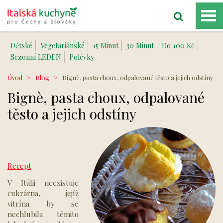
Dětské
Vegetariánské
15 Minut
30 Minut
Do 100 Kč
Sezonní LEDEN
Polévky
Úvod
>
Blog
>
Bignè, pasta choux, odpalované těsto a jejich odstíny
Bignè, pasta choux, odpalované
těsto a jejich odstíny
Recept
V Itálii neexistuje
cukrárna, jejíž
vitrína by se
nechlubila těmito