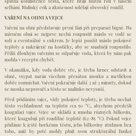
špatná konzistence těsta, které hrají hlavní roli v našem
selhání. Malinký cvik a zkušenost udělají obrovský rozdíl.
VAŘENÍ NA OHNI A VEJCE
Vaření na ohni představuje první fázi při preparaci bignè. Na
mírném ohni se nejprve nechá rozpustit máslo ve vodě se
solí a eventuálně s cukrem. Je lepší použít máslo pokojové
teploty a nakrájené na kostičky, aby se snadněji rozpustilo.
Příliš dlouhým vařením se odpařuje voda, která by nám pak
mohla v receptu chybět.
V okamžiku, kdy voda dobře vře, je třeba hrnec odstavit z
ohně, vsypat naráz všechnu přesátou mouku a metličkou
dobře rozmíchat. Vaření pokračuje další 2 až 3 minuty, dokud
se mouka neprovaří a těsto se malinko nevysuší.
Před přidáním vajec, vždy pokojové teploty, je třeba nechat
těsto vychladnout na teplotu cca 50 °C, abychom předešli
koagulaci vajec. Vejce se skládá z mnoha různých bílkovin,
které koagulují při rozdílné teplotě (62–85 °C). Pokud vejce
přidáme k ještě horkému těstu, jeho bílkoviny ztuhnou bez
toho, aniž by poté mohly plnit svou strukturální funkci