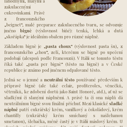
lahodnými, malými a
zakulacenými
cukrovinkami. Právě
z francouzského
„beignet“, malé preparace zakulaceného tvaru, se odvozuje
jméno
bignè
(výslovnost biňé): tenká, lehká a dutá
„skořápka“ je ideálním obalem pro různé náplně.
Základem bignè je „
pasta choux
“ (výslovnost pasta šu), z
francouzského „chou“, zelí, kterému se bignè po upečení
podobají (alespoň podle Francouzů). V Itálii se tomuto těstu
říká také „pasta per bignè“ (těsto na bignè) a v České
republice je známo pod jménem odpalované těsto.
Jedná se o jemné a
neutrální
těsto
používané především k
přípravě bignè (ale také eclair, profiteroles, věnečků,
větrníků, ke zdobení dortů jako Saint Honorė, atd.), ať už se
sladkými či slanými náplněmi. A právě ta či ona náplň dá
neutrálnímu bignè svou finální příchuť. Mezi klasické
sladké
náplně
patří cukrářský krém, vanilkový a čokoládový, krém
chantilly (cukrářský krém smíchaný s našlehanou
smetanou), šlehačka, méně častý je v Itálii máslový krém. U