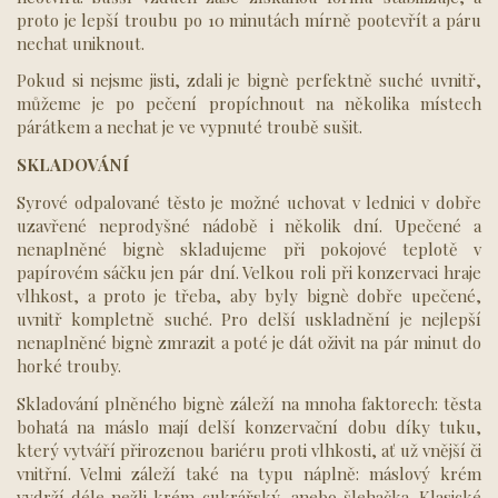
proto je lepší troubu po 10 minutách mírně pootevřít a páru
nechat uniknout.
Pokud si nejsme jisti, zdali je bignè perfektně suché uvnitř,
můžeme je po pečení propíchnout na několika místech
párátkem a nechat je ve vypnuté troubě sušit.
SKLADOVÁNÍ
Syrové odpalované těsto je možné uchovat v lednici v dobře
uzavřené neprodyšné nádobě i několik dní. Upečené a
nenaplněné bignè skladujeme při pokojové teplotě v
papírovém sáčku jen pár dní. Velkou roli při konzervaci hraje
vlhkost, a proto je třeba, aby byly bignè dobře upečené,
uvnitř kompletně suché. Pro delší uskladnění je nejlepší
nenaplněné bignè zmrazit a poté je dát oživit na pár minut do
horké trouby.
Skladování plněného bignè záleží na mnoha faktorech: těsta
bohatá na máslo mají delší konzervační dobu díky tuku,
který vytváří přirozenou bariéru proti vlhkosti, ať už vnější či
vnitřní. Velmi záleží také na typu náplně: máslový krém
vydrží déle nežli krém cukrářský, anebo šlehačka. Klasické