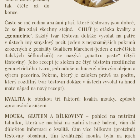
tak čtěte až do
konce.
Často se mě rodina a známí ptají, které těstoviny jsou dobré,
že se jim zdají všechny stejné.
CHUŤ
je otázka kvality a
„
geometrie
“. Každý tvar těstovin dokáže vyvolat na patře
v ústech jiný smyslový pocit. Jeden z nejznámějších pokrmů
zrozených z geniality Gualtiera Marchesi (jeden z největších
italských šéfkuchařů) se nazývá „quattro paste“ (čtyři
těstoviny). Jeho recept je složen ze čtyř těstovin rozdílného
geometrického tvaru, jednoduše ochucený olivovým olejem a
sýrem pecorino. Pokrm, který je založen právě na pocitu,
který rozdílný tvar těstovin dokáže v ústech vyvolat (a hned
máte nápad na nový recept).
KVALITA
je otázkou tří faktorů: kvalita mouky, způsob
zpracování a sušení.
MOUKA
,
GLUTEN
A
BÍLKOVINY
– pohled na nutriční
tabulku, která se nachází na zadní straně balení, Vám dá
důležitou informaci o kvalitě. Čím více bílkovin (proteinů)
těstoviny obsahují, tím kvalitnější mouka byla na jejich