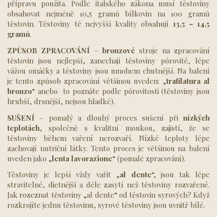
přípravu použita. Podle italského zákona musí těstoviny
obsahovat nejméně 10,5 gramů bílkovin na 100 gramů
těstovin. Těstoviny té nejvyšší kvality obsahují
13,5 – 14,5
gramů
.
ZPŮSOB ZPRACOVÁNÍ
–
bronzové
stroje na zpracování
těstovin jsou nejlepší, zanechají těstoviny pórovité, lépe
vážou omáčky a těstoviny jsou mnohem chutnější. Na balení
je tento způsob zpracování většinou uveden: „
trafilatura al
bronzo
“ anebo to poznáte podle pórovitosti (těstoviny jsou
hrubší, drsnější, nejsou hladké).
SUŠENÍ
– pomalý a dlouhý proces sušení při
nízkých
teplotách
, společně s kvalitní moukou, zajistí, že se
těstoviny během vaření nerozvaří. Nízké teploty lépe
zachovají nutriční látky. Tento proces je většinou na balení
uveden jako „
lenta lavorazione
“ (pomalé zpracování).
Těstoviny je lepší vždy vařit „
al dente
“, jsou tak lépe
stravitelné, dietnější a déle zasytí než těstoviny rozvařené.
Jak rozeznat těstoviny „al dente“ od těstovin syrových? Když
rozkrojíte jednu těstovinu, syrové těstoviny jsou uvnitř bílé.