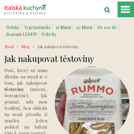
Dětské
Vegetariánské
15 Minut
30 Minut
Do 100 Kč
Sezonní LEDEN
Polévky
Úvod
>
Blog
>
Jak nakupovat těstoviny
Jak nakupovat těstoviny
Post, který už mám
dlouho na mysli je o
tom, jak nakupovat
těstoviny
(sušené,
bezvaječné). Jak
poznat, zda jsou
kvalitní, bez ohledu
na zemi původu či
značku. Jeden
pohled na balení
Vám k tomu postačí,