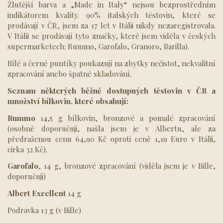
Žlutější barva a „Made in Italy“ nejsou bezprostředním
indikátorem kvality. 90% italských těstovin, které se
prodávají v ČR, jsem za 17 let v Itálii nikdy nezaregistrovala.
V Itálii se prodávají tyto značky, které jsem viděla v českých
supermarketech: Rummo, Garofalo, Granoro, Barilla).
Bílé a černé puntíky poukazují na zbytky nečistot, nekvalitní
zpracování anebo špatné skladování.
Seznam některých běžně dostupných těstovin v ČR a
množství bílkovin, které obsahují:
Rummo
14,5 g bílkovin, bronzové a pomalé zpracování
(osobně doporučuji, našla jsem je v Albertu, ale za
předraženou cenu 64,90 Kč oproti ceně 1,19 Euro v Itálii,
cirka 32 Kč).
Garofalo
, 14 g, bronzové zpracování (viděla jsem je v Bille,
doporučuji)
Albert Excellent
14 g
Podravka 13 g (v Bille)