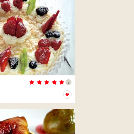
7
Přidat k oblíbeným