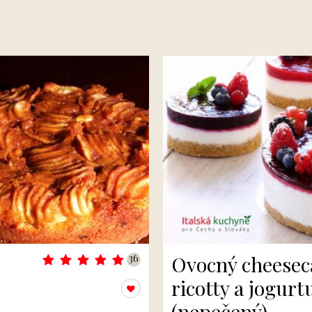
Ovocný cheesec
36
ricotty a jogurt
Přidat k oblíbeným
(nepečený)