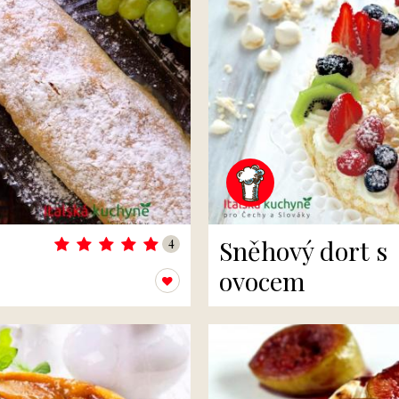
4
Sněhový dort s
ovocem
Přidat k oblíbeným