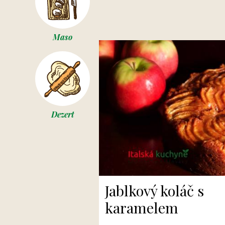
Maso
Dezert
Jablkový koláč s
karamelem