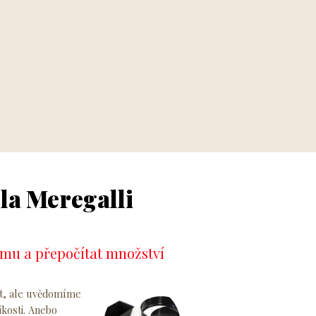
la Meregalli
rmu a přepočítat množství
pt, ale uvědomíme
ikosti. Anebo