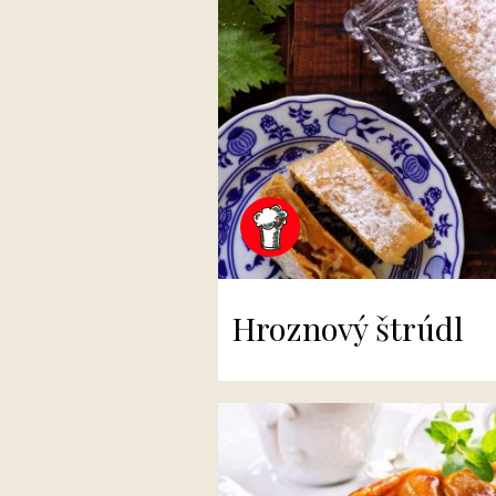
Hroznový štrúdl