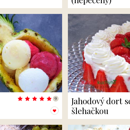
9
Jahodový dort s
šlehačkou
Přidat k oblíbeným