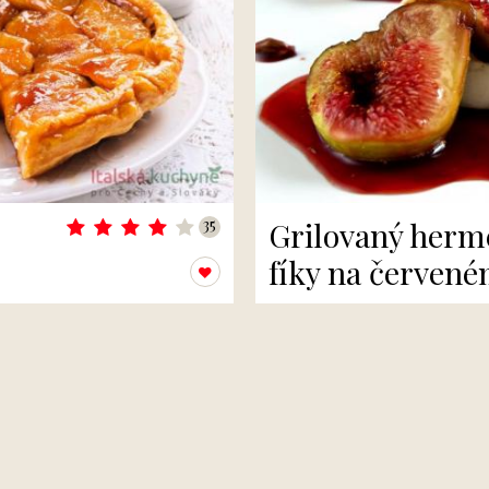
35
Grilovaný herme
fíky na červené
Přidat k oblíbeným