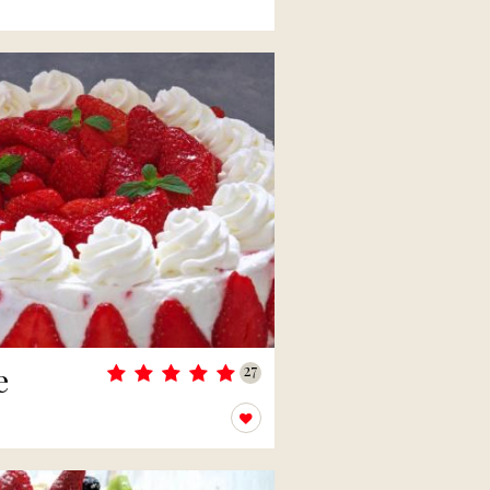
e
27
Přidat k oblíbeným