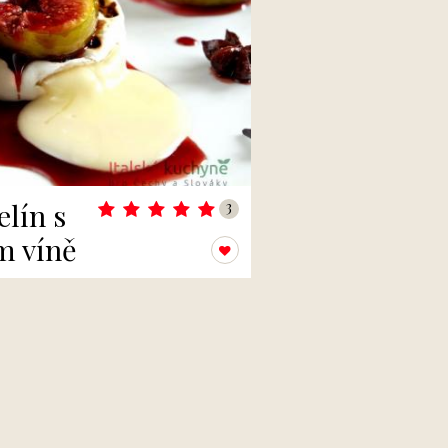
lín s
3
m víně
Přidat k oblíbeným