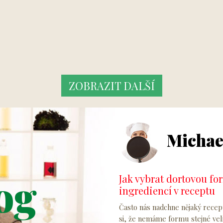
ZOBRAZIT DALŠÍ
Michae
og
Jak vybrat dortovou fo
ingrediencí v receptu
Často nás nadchne nějaký rece
si, že nemáme formu stejné vel