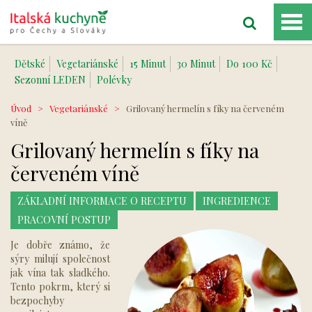
Dětské
Vegetariánské
15 Minut
30 Minut
Do 100 Kč
Sezonní LEDEN
Polévky
Úvod
>
Vegetariánské
>
Grilovaný hermelín s fíky na červeném
víně
Grilovaný hermelín s fíky na
červeném víně
ZÁKLADNÍ INFORMACE O RECEPTU
INGREDIENCE
PRACOVNÍ POSTUP
Je dobře známo, že
sýry milují společnost
jak vína tak sladkého.
Tento pokrm, který si
bezpochyby