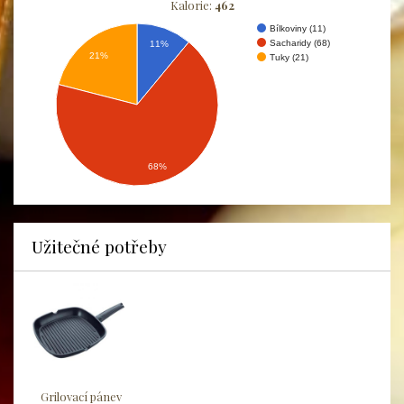
Kalorie:
462
Bílkoviny (11)
Sacharidy (68)
11%
21%
Tuky (21)
68%
Užitečné potřeby
Grilovací pánev