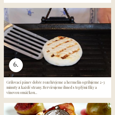
6.
Grilovací pánev dobře rozehřejeme a hermelín ogrilujeme 2-3
minuty z každé strany. Servírujeme ihned s teplými fíky a
vínovou omáčkou...