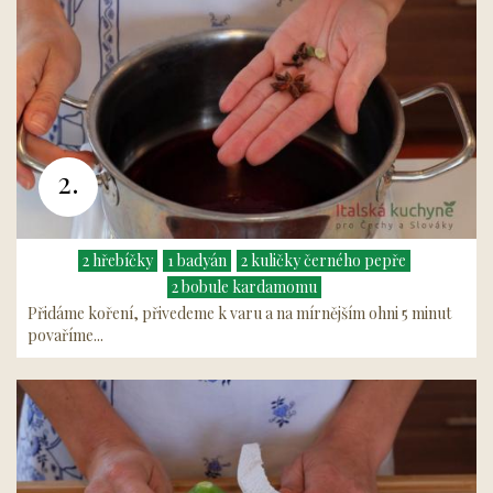
2.
2 hřebíčky
1 badyán
2 kuličky černého pepře
2 bobule kardamomu
Přidáme koření, přivedeme k varu a na mírnějším ohni 5 minut
povaříme...