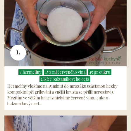
1.
4 hermelíny
150 ml červeného vína
45 gr cukru
2 lžíce balzamikového octa
Hermelíny vložíme na 15 minut do mrazáku (zůstanou hezky
kompaktní při grilování a vnější krusta se příliš neroztaví).
Mezitím ve větším hrnci smícháme červené víno, cukr a
balzamikový ocet...