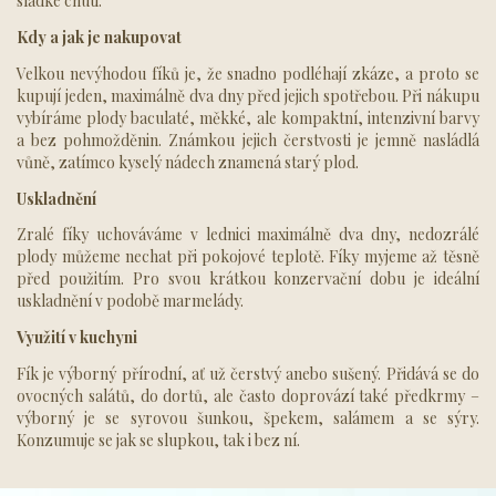
sladké chuti.
Kdy a jak je nakupovat
Velkou nevýhodou fíků je, že snadno podléhají zkáze, a proto se
kupují jeden, maximálně dva dny před jejich spotřebou. Při nákupu
vybíráme plody baculaté, měkké, ale kompaktní, intenzivní barvy
a bez pohmožděnin. Známkou jejich čerstvosti je jemně nasládlá
vůně, zatímco kyselý nádech znamená starý plod.
Uskladnění
Zralé fíky uchováváme v lednici maximálně dva dny, nedozrálé
plody můžeme nechat při pokojové teplotě. Fíky myjeme až těsně
před použitím. Pro svou krátkou konzervační dobu je ideální
uskladnění v podobě marmelády.
Využití v kuchyni
Fík je výborný přírodní, ať už čerstvý anebo sušený. Přidává se do
ovocných salátů, do dortů, ale často doprovází také předkrmy –
výborný je se syrovou šunkou, špekem, salámem a se sýry.
Konzumuje se jak se slupkou, tak i bez ní.