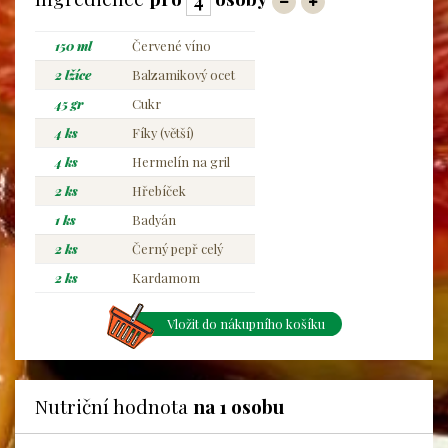
150 ml
Červené víno
2 lžíce
Balzamikový ocet
45 gr
Cukr
4 ks
Fíky (větší)
4 ks
Hermelín na gril
2 ks
Hřebíček
1 ks
Badyán
2 ks
Černý pepř celý
2 ks
Kardamom
Vložit do nákupního košíku
Nutriční hodnota
na 1 osobu