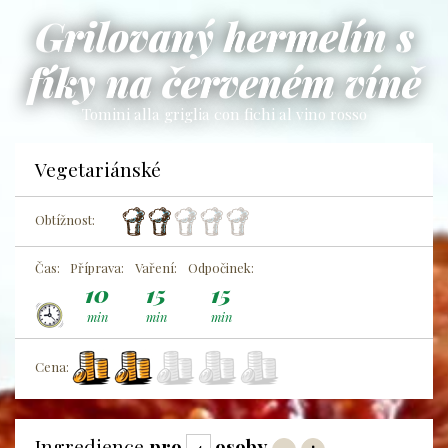
Grilovaný hermelín s
fíky na červeném víně
Tomini alla griglia con fichi al vino rosso
Vegetariánské
Obtížnost:
Čas:
Příprava:
Vaření:
Odpočinek:
10
15
15
min
min
min
Cena:
Ingredience
pro
osoby