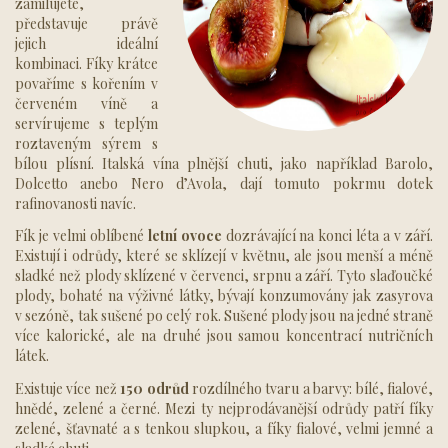
zamilujete,
představuje právě
jejich ideální
kombinaci. Fíky krátce
povaříme s kořením v
červeném víně a
servírujeme s teplým
roztaveným sýrem s
bílou plísní. Italská vína plnější chuti, jako například Barolo,
Dolcetto anebo Nero d’Avola, dají tomuto pokrmu dotek
rafinovanosti navíc.
Fík je velmi oblíbené
letní ovoce
dozrávající na konci léta a v září.
Existují i odrůdy, které se sklízejí v květnu, ale jsou menší a méně
sladké než plody sklízené v červenci, srpnu a září. Tyto slaďoučké
plody, bohaté na výživné látky, bývají konzumovány jak zasyrova
v sezóně, tak sušené po celý rok. Sušené plody jsou na jedné straně
více kalorické, ale na druhé jsou samou koncentrací nutričních
látek.
Existuje více než
150 odrůd
rozdílného tvaru a barvy: bílé, fialové,
hnědé, zelené a černé. Mezi ty nejprodávanější odrůdy patří fíky
zelené, šťavnaté a s tenkou slupkou, a fíky fialové, velmi jemné a