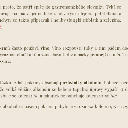
 i proto, že patří spíše do gastronomického slovníku. Týká se
ravují na pánvi jednoduše s olivovým olejem, petrželkou a
hyni se takto připravují i houby (funghi trifolati) a zelenina,
e
).
okrmů často používá
víno
. Víno rozpouští tuky a tím pádem 
 výraznou chuť tuků a zanechává tudíž omáčky
jemnější
a méně ma
ssare.
otázku, zdali pokrmy obsahují
pozůstatky alkoholu
. Bohužel ne
té, že velká většina alkoholu se během tepelné úpravy
vypaří
. U 
ybuje se kolem 5 %, u minutek se pohybuje kolem 10-50 %.*
 alkoholu v našem pokrmu pohybuje v rozmezí kolem 0,25 – 1,25 m