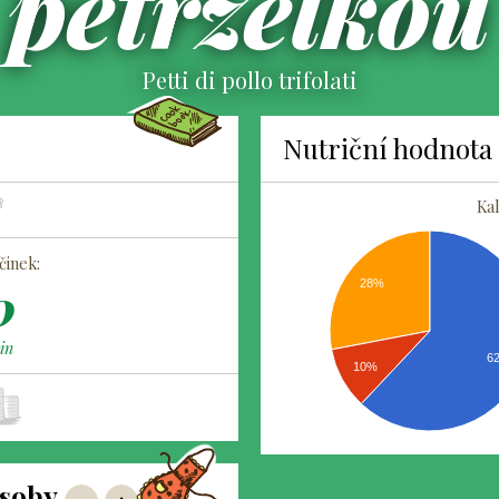
petrželkou
Petti di pollo trifolati
Nutriční hodnota
Kal
inek:
0
28%
in
6
10%
soby