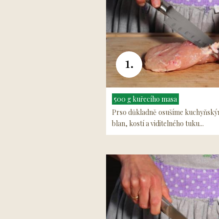
1.
500 g kuřecího masa
Prso důkladně osušíme kuchyňský
blan, kostí a viditelného tuku...