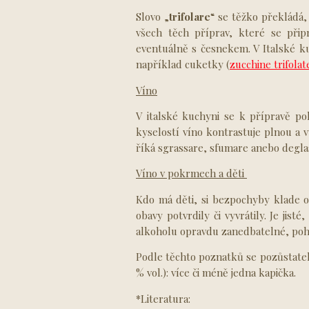
Slovo „
trifolare
“ se těžko překládá,
všech těch příprav, které se přip
eventuálně s česnekem. V Italské kuc
například cuketky (
zucchine trifolat
Víno
V italské kuchyni se k přípravě p
kyselostí víno kontrastuje plnou a
říká sgrassare, sfumare anebo degla
Víno v pokrmech a děti
Kdo má děti, si bezpochyby klade 
obavy potvrdily či vyvrátily. Je jis
alkoholu opravdu zanedbatelné, poh
Podle těchto poznatků se pozůstatek
% vol.): více či méně jedna kapička.
*Literatura: