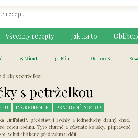
Všechny recepty
Jak na to
Oblíben
é
15 Minut
30 Minut
Do 100 Kč
Sez
udličky s petrželkou
čky s petrželkou
PTU
INGREDIENCE
PRACOVNÍ POSTUP
ká „
trifolati
“, představují rychlý a jednoduchý druhý chod,
o celou rodinu. Tyto chutné a šťavnaté kousky, připravené
jsou velmi oblíbené především u
dětí
.