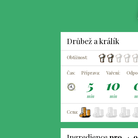
Drůbež a králík
Obtížnost:
Čas:
Příprava:
Vaření:
Odpoč
5
10
min
min
m
Cena:
Ingredience
pro
o