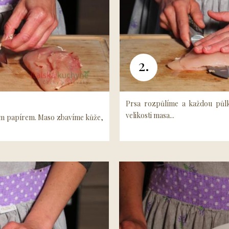
2.
Prsa rozpůlíme a každou půlk
velikosti masa...
m papírem. Maso zbavíme kůže,