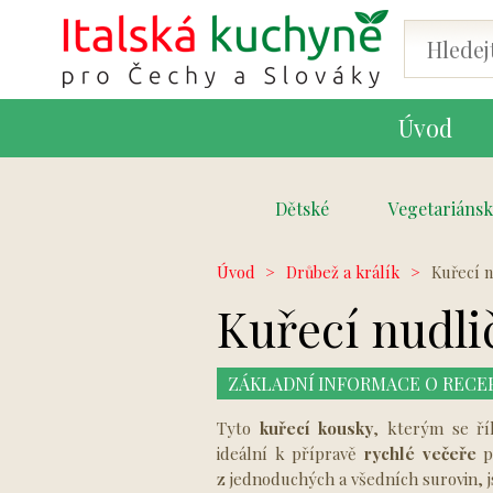
Úvod
Dětské
Vegetariánsk
Úvod
>
Drůbež a králík
>
Kuřecí n
Kuřecí nudli
ZÁKLADNÍ INFORMACE O RECE
Tyto
kuřecí kousky
, kterým se ří
ideální k přípravě
rychlé večeře
pr
z jednoduchých a všedních surovin, 