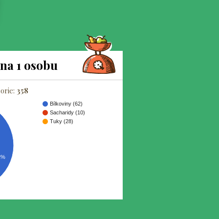
na 1 osobu
orie:
358
Bílkoviny (62)
Sacharidy (10)
Tuky (28)
2%