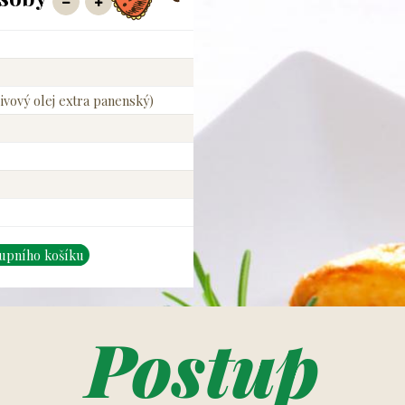
ivový olej extra panenský)
kupního košíku
Postup