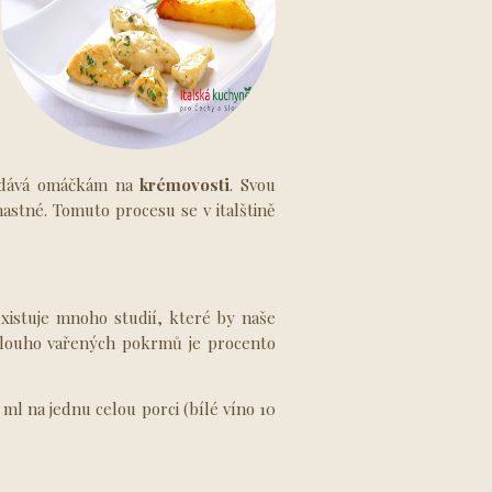
dodává omáčkám na
krémovosti
. Svou
stné. Tomuto procesu se v italštině
existuje mnoho studií, které by naše
dlouho vařených pokrmů je procento
l na jednu celou porci (bílé víno 10