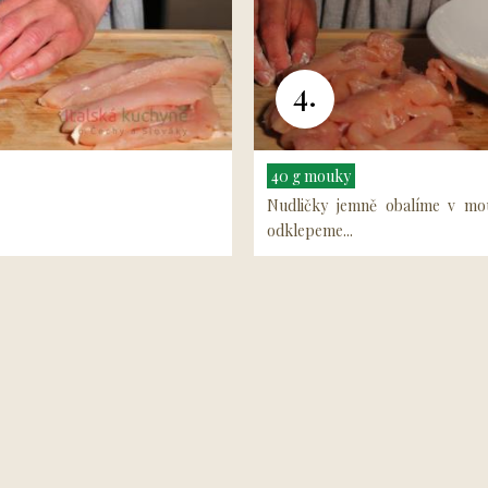
4.
40 g mouky
Nudličky jemně obalíme v m
odklepeme...