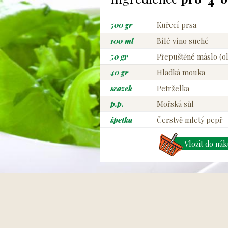
500 gr
Kuřecí prsa
100 ml
Bílé víno suché
50 gr
Přepuštěné máslo (ol
40 gr
Hladká mouka
svazek
Petrželka
p.p.
Mořská sůl
špetka
Čerstvě mletý pepř
Vložit do ná