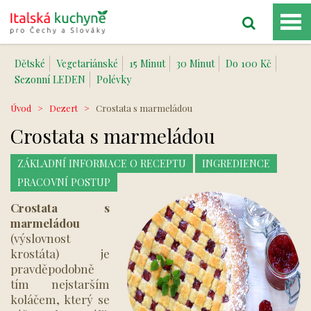
Dětské
Vegetariánské
15 Minut
30 Minut
Do 100 Kč
Sezonní LEDEN
Polévky
Úvod
>
Dezert
>
Crostata s marmeládou
Crostata s marmeládou
ZÁKLADNÍ INFORMACE O RECEPTU
INGREDIENCE
PRACOVNÍ POSTUP
Crostata s
marmeládou
(výslovnost
krostáta) je
pravděpodobně
tím nejstarším
koláčem, který se