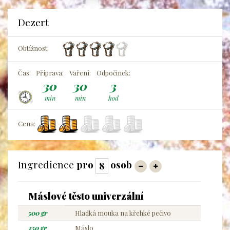
Dezert
Obtížnost:
Čas:
Příprava:
Vaření:
Odpočinek:
30
30
3
min
min
hod
Cena:
Ingredience
pro
osob
Máslové těsto univerzální
500 gr
Hladká mouka na křehké pečivo
250 gr
Máslo