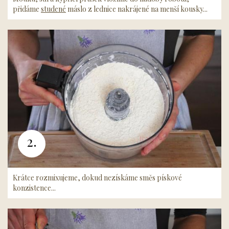
přidáme
studené
máslo z lednice nakrájené na menší kousky...
2.
Krátce rozmixujeme, dokud nezískáme směs pískové
konzistence...