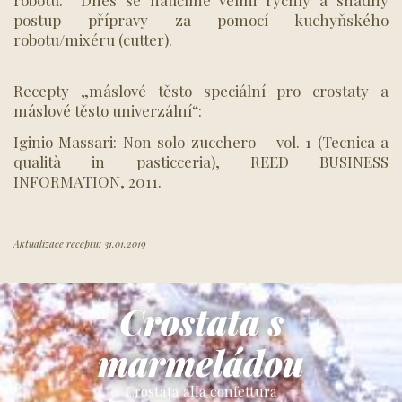
robotu. Dnes se naučíme velmi rychlý a snadný
postup přípravy za pomocí kuchyňského
robotu/mixéru (cutter).
Recepty „máslové těsto speciální pro crostaty a
máslové těsto univerzální“:
Iginio Massari: Non solo zucchero – vol. 1 (Tecnica a
qualità in pasticceria), REED BUSINESS
INFORMATION, 2011.
Aktualizace receptu: 31.01.2019
Crostata s
marmeládou
Crostata alla confettura