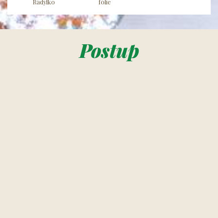
Rádýlko
fólie
Postup