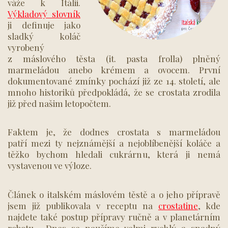
váže k Itálii.
Výkladový slovník
ji definuje jako
sladký koláč
vyrobený
z máslového těsta (it. pasta frolla) plněný
marmeládou anebo krémem a ovocem. První
dokumentované zmínky pochází již ze 14. století, ale
mnoho historiků předpokládá, že se crostata zrodila
již před našim letopočtem.
Faktem je, že dodnes crostata s marmeládou
patří mezi ty nejznámější a nejoblíbenější koláče a
těžko bychom hledali cukrárnu, která ji nemá
vystavenou ve výloze.
Článek o italském máslovém těstě a o jeho přípravě
jsem již publikovala v receptu na
crostatine
, kde
najdete také postup přípravy ručně a v planetárním