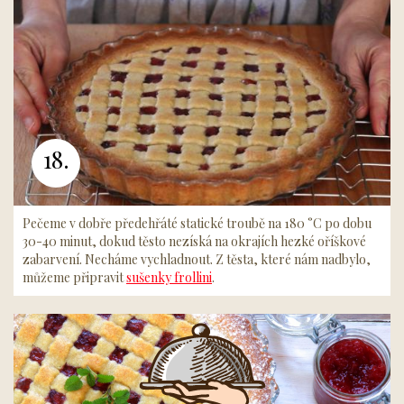
18.
Pečeme v dobře předehřáté statické troubě na 180 °C po dobu
30-40 minut, dokud těsto nezíská na okrajích hezké oříškové
zabarvení. Necháme vychladnout. Z těsta, které nám nadbylo,
můžeme připravit
sušenky frollini
.