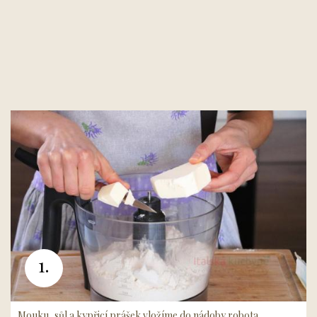
1.
Mouku, sůl a kypřicí prášek vložíme do nádoby robota,