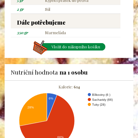
5 gr
Kypřicí prášek do pečiva
2 gr
Sůl
Dále potřebujeme
350 gr
Marmeláda
Vložit do nákupního košíku
Nutriční hodnota
na 1 osobu
Kalorie:
614
Bílkoviny (6 )
6%
Sacharidy (66)
Tuky (28)
28%
66%