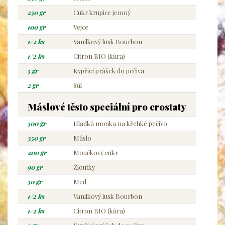
250 gr
Cukr krupice jemný
100 gr
Vejce
1/2 ks
Vanilkový lusk Bourbon
1/2 ks
Citron BIO (kůra)
5 gr
Kypřicí prášek do pečiva
2 gr
Sůl
Máslové těsto speciální pro crostaty
500 gr
Hladká mouka na křehké pečivo
350 gr
Máslo
200 gr
Moučkový cukr
90 gr
Žloutky
50 gr
Med
1/2 ks
Vanilkový lusk Bourbon
1/2 ks
Citron BIO (kůra)