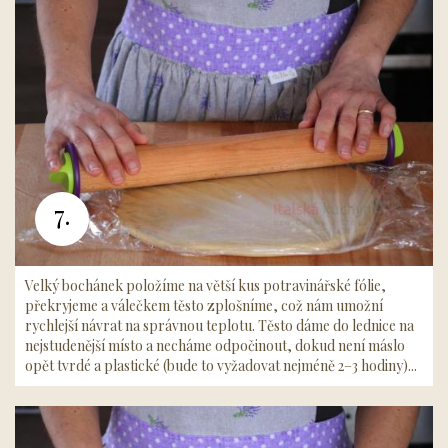
7.
Velký bochánek položíme na větší kus potravinářské fólie,
překryjeme a válečkem těsto zplošníme, což nám umožní
rychlejší návrat na správnou teplotu. Těsto dáme do lednice na
nejstudenější místo a necháme odpočinout, dokud není máslo
opět tvrdé a plastické (bude to vyžadovat nejméně 2–3 hodiny)...