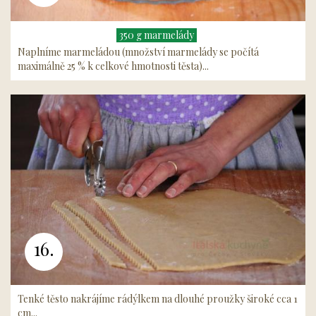
350 g marmelády
Naplníme marmeládou (množství marmelády se počítá
maximálně 25 % k celkové hmotnosti těsta)...
16.
Tenké těsto nakrájíme rádýlkem na dlouhé proužky široké cca 1
cm...