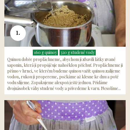
1.
160 g quinoy
320 g studené vody
Quinou dobře propláchneme, abychom ji zbavili látky zvané
saponin, která ji propůjčuje nahořklou příchuť. Propláchneme ji
přímo v hrnci, ve kterém budeme quinou vařit: quinou zalijeme
vodou, rukou ji propereme, počkáme až klesne ke dnu a poté
vodu slijeme. Zopakujeme alespoň ještě jednou. Přidáme
dvojnásobek váhy studené vody a přivedeme k varu. Nesolíme...