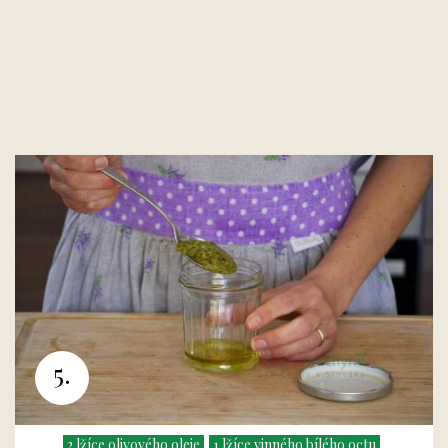
5.
2 lžíce olivového oleje
1 lžíce vinného bílého octu