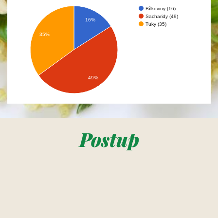
Bílkoviny (16)
Sacharidy (49)
16%
Tuky (35)
35%
49%
Postup