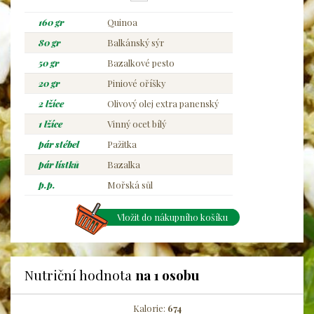
160 gr
Quinoa
80 gr
Balkánský sýr
50 gr
Bazalkové pesto
20 gr
Piniové oříšky
2 lžíce
Olivový olej extra panenský
1 lžíce
Vinný ocet bílý
pár stébel
Pažitka
pár lístků
Bazalka
p.p.
Mořská sůl
Vložit do nákupního košíku
Nutriční hodnota
na 1 osobu
Kalorie:
674