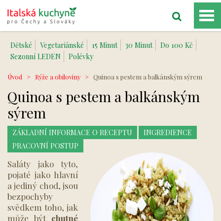
Dětské
Vegetariánské
15 Minut
30 Minut
Do 100 Kč
Sezonní LEDEN
Polévky
Úvod
>
Rýže a obiloviny
>
Quinoa s pestem a balkánským sýrem
Quinoa s pestem a balkánským
sýrem
ZÁKLADNÍ INFORMACE O RECEPTU
INGREDIENCE
PRACOVNÍ POSTUP
Saláty jako tyto,
pojaté jako hlavní
a jediný chod, jsou
bezpochyby
svědkem toho, jak
může být
chutné