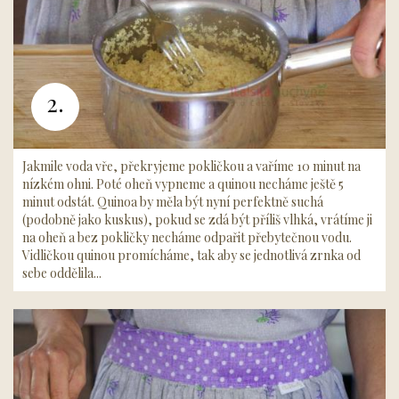
2.
Jakmile voda vře, překryjeme pokličkou a vaříme 10 minut na
nízkém ohni. Poté oheň vypneme a quinou necháme ještě 5
minut odstát. Quinoa by měla být nyní perfektně suchá
(podobně jako kuskus), pokud se zdá být příliš vlhká, vrátíme ji
na oheň a bez pokličky necháme odpařit přebytečnou vodu.
Vidličkou quinou promícháme, tak aby se jednotlivá zrnka od
sebe oddělila...