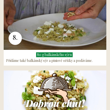
8.
80 g balkánského sýru
Přidáme také balkánský sýr a piniové oříšky a podáváme.
Dobrou chuť!