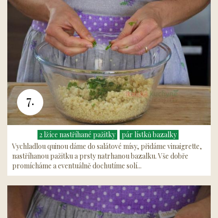
7.
2 lžíce nastříhané pažitky
pár lístků bazalky
Vychladlou quinou dáme do salátové mísy, přidáme vinaigrette,
nastříhanou pažitku a prsty natrhanou bazalku. Vše dobře
promícháme a eventuálně dochutíme solí...