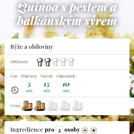
Quinoa s pestem a
balkánským sýrem
Quinoa con pesto e feta
Rýže a obiloviny
Obtížnost:
Čas:
Příprava:
Vaření:
Odpočinek:
5
15
10
min
min
min
Cena:
Ingredience
pro
osoby