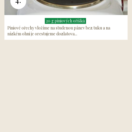
20 g piniových oříšků
Piniové ořechy vložíme na studenou pánev bez tuku a na
nízkém ohni je orestujeme dozlatova...