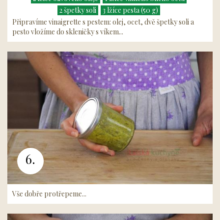
2 špetky soli
3 lžíce pesta (50 g)
Připravíme vinaigrette s pestem: olej, ocet, dvě špetky soli a
pesto vložíme do skleničky s víkem...
6.
Vše dobře protřepeme...