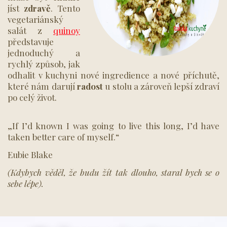
jíst
zdravě
. Tento
vegetariánský
salát z
quinoy
představuje
jednoduchý a
rychlý způsob, jak
odhalit v kuchyni nové ingredience a nové příchutě,
které nám darují
radost
u stolu a zároveň lepší zdraví
po celý život.
„If I’d known I was going to live this long, I’d have
taken better care of myself.“
Eubie Blake
(Kdybych věděl, že budu žít tak dlouho, staral bych se o
sebe lépe).