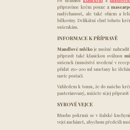
Po tiramisù
klasickém
a
jahodové
připravíme krém pouze z
mascarp
nadýchanost, ale také objem a le
bílkoviny. Delikátní chuť tohoto 
sušenkám.
INFORMACE K PŘÍPRAVĚ
Mandlové
mléko
je možné nahradit
připravit také klasickou oválnou
mí
sušenek (množství uvedené v rece
přidat 150-200 ml smetany ke šlehá
navíc postačí.
Vzhledem k tomu, že do našeho krém
pasterizovaný, můžete si jej připravi
SYROVÉ VEJCE
Mnoho pokrmů se v italské kuchyni p
vejci zacházet, abychom předešli 