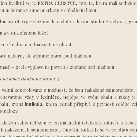
jen kvalitní vejce
EXTRA ČERSTVÉ
, tzn. ta, která mají sedmide
sou uchována v supermarketu v chladícím boxu.
o ověřit. Vejce vložíme do nádoby s litrem studené vody a 25 gram
 a u dna zůstane ležet
sne ke dnu a u dna zůstane plavat
ve nahoru, ale zůstane plavat pod hladinou
ci) – zcela vyplave na povrch a zůstane nad hladinou.
u na konci článku na stránce 5.
es velmi kontrolované a možnost, že jsou nakažená salmonelózou
e uchováváme vždy v
ledničce
, nejlépe ve svém obalu a nikdy 
balu, zvaná
kutikula
, která jednak přispívá k pevnosti celého ve
lmonelózy.
nakažen salmonelózou je jen minimální (statistiky mluví o 2 kuse
ch nakažených salmonelózou. Omytím kutikuly se vejce stává vel
ených v samotné skořápce, či pocházejících z jiných surovin uchova