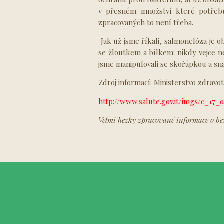
v přesném množství které potřebu
zpracovaných to není třeba.
Jak už jsme říkali, salmonelóza je 
se žloutkem a bílkem: nikdy vejce n
jsme manipulovali se skořápkou a s
Zdroj informací
: Ministerstvo zdravot
http://www.salute.gov.it/imgs/c_17_
Velmi hezky zpracované informace o bez