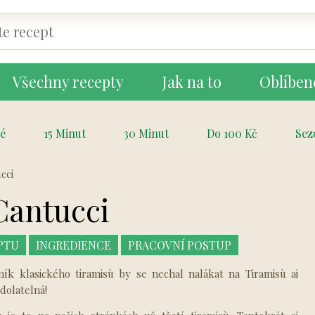
Všechny recepty
Jak na to
Oblíben
é
15 Minut
30 Minut
Do 100 Kč
Sez
cci
Cantucci
PTU
INGREDIENCE
PRACOVNÍ POSTUP
vník klasického tiramisù by se nechal nalákat na Tiramisù ai
odolatelná!