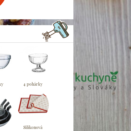
ky
4 pohárky
Silikonová