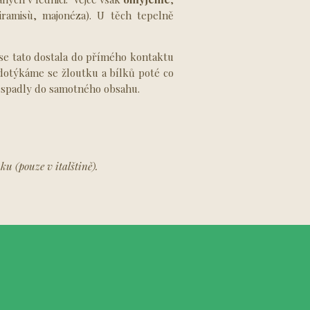
ramisù, majonéza). U těch tepelně
 se tato dostala do přímého kontaktu
edotýkáme se žloutku a bílků poté co
y spadly do samotného obsahu.
u (pouze v italštině).