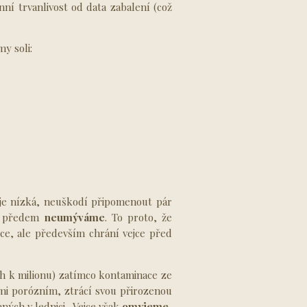
nní trvanlivost od data zabalení (což
y soli:
 je nízká, neuškodí připomenout pár
je předem
neumýváme
. To proto, že
jce, ale především chrání vejce před
ch k milionu) zatímco kontaminace ze
mi porózním, ztrácí svou přirozenou
ných v lednici. Vejce však
omyjeme
,