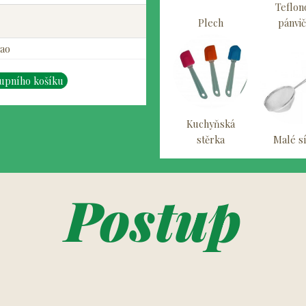
Teflon
Plech
pánvi
ao
kupního košíku
Kuchyňská
stěrka
Malé s
Postup