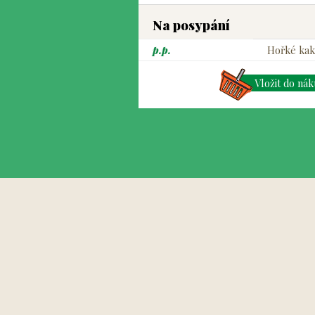
Na posypání
p.p.
Hořké kak
Vložit do ná