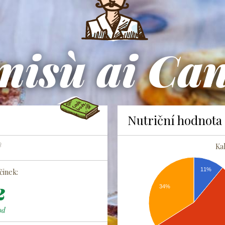
misù ai Can
Nutriční hodnota
Ka
11%
inek:
2
34%
od