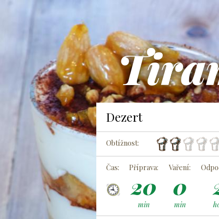
Tira
Dezert
Obtížnost:
Čas:
Příprava:
Vaření:
Odpoč
20
0
min
min
h