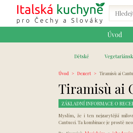
Úvod
Dětské
Vegetariánsk
Úvod
>
Dezert
>
Tiramisù ai Cantu
Tiramisù ai 
ZÁKLADNÍ INFORMACE O RECE
Myslím, že i ten nejzarytější milo
Cantucci. Ta kombinace je prostě ne