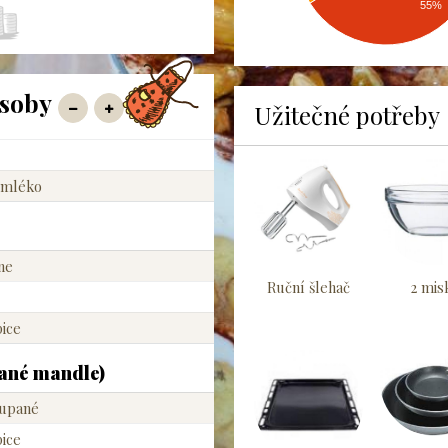
55%
soby
Užitečné potřeby
 mléko
ne
Ruční šlehač
2 mis
ice
ané mandle)
oupané
ice