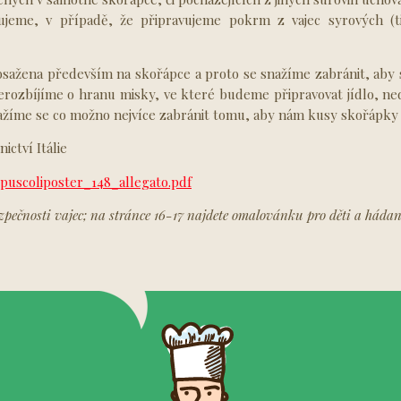
jeme, v případě, že připravujeme pokrm z vajec syrových (ti
obsažena především na skořápce a proto se snažíme zabránit, aby
erozbíjíme o hranu misky, ve které budeme připravovat jídlo, n
nažíme se co možno nejvíce zabránit tomu, aby nám kusy skořápk
nictví Itálie
opuscoliposter_148_allegato.pdf
pečnosti vajec; na stránce 16-17 najdete omalovánku pro děti a hádank