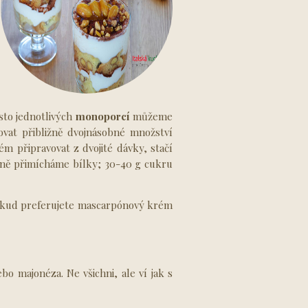
to jednotlivých
monoporcí
můžeme
vat přibližně dvojnásobné množství
ém připravovat z dvojité dávky, stačí
mně přimícháme bílky; 30-40 g cukru
Pokud preferujete mascarpónový krém
o majonéza. Ne všichni, ale ví jak s