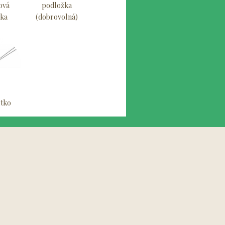
ová
podložka
čka
(dobrovolná)
ítko