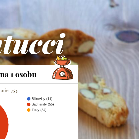
tucci
na 1 osobu
lorie:
753
Bílkoviny (11)
Sacharidy (55)
Tuky (34)