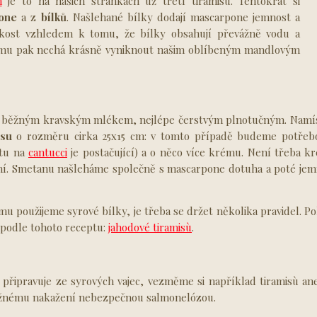
m
je to na našich stránkách už třetí tiramisù. Tentokrát si
one
a z
bílků
. Našlehané bílky dodají mascarpone jemnost a
hkost vzhledem k tomu, že bílky obsahují převážně vodu a
krému pak nechá krásně vyniknout našim oblíbeným mandlovým
 běžným kravským mlékem, nejlépe čerstvým plnotučným. Namís
su
o rozměru cirka 25x15 cm: v tomto případě budeme potřebo
ptu na
cantucci
je postačující) a o něco více krému. Není třeba kr
ní. Smetanu našleháme společně s mascarpone dotuha a poté je
u použijeme syrové bílky, je třeba se držet několika pravidel. 
t podle tohoto receptu:
jahodové tiramisù
.
řipravuje ze syrových vajec, vezměme si například tiramisù aneb
možnému nakažení nebezpečnou salmonelózou.