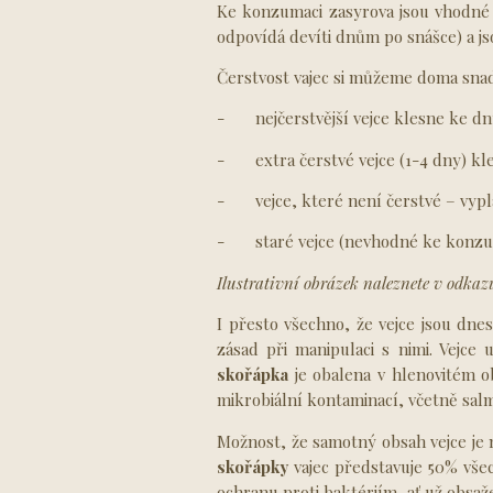
Ke konzumaci zasyrova jsou vhodné 
odpovídá devíti dnům po snášce) a j
Čerstvost vajec si můžeme doma snadn
- nejčerstvější vejce klesne ke dnu
- extra čerstvé vejce (1-4 dny) kle
- vejce, které není čerstvé – vypla
- staré vejce (nevhodné ke konzuma
Ilustrativní obrázek naleznete v odkaz
I přesto všechno, že vejce jsou dn
zásad při manipulaci s nimi. Vejc
skořápka
je obalena v hlenovitém o
mikrobiální kontaminací, včetně sa
Možnost, že samotný obsah vejce je 
skořápky
vajec představuje 50% vše
ochranu proti baktériím, ať už obsaž