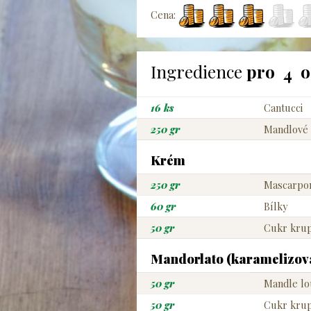
Cena:
Ingredience
pro
o
16 ks
Cantucci
250 gr
Mandlové
Krém
250 gr
Mascarpo
60 gr
Bílky
50 gr
Cukr krup
Mandorlato (karamelizov
50 gr
Mandle l
50 gr
Cukr krup