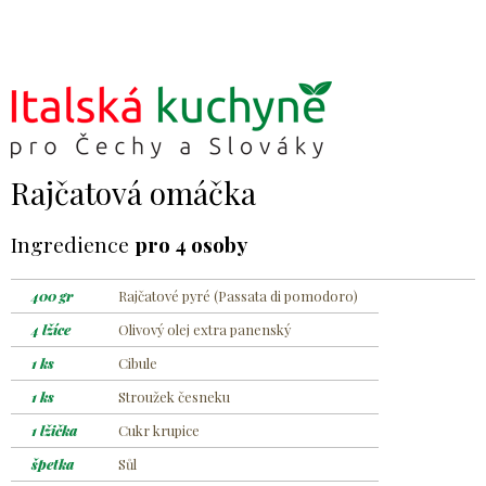
Rajčatová omáčka
Ingredience
pro
4 osoby
400 gr
Rajčatové pyré (Passata di pomodoro)
4 lžíce
Olivový olej extra panenský
1 ks
Cibule
1 ks
Stroužek česneku
1 lžička
Cukr krupice
špetka
Sůl