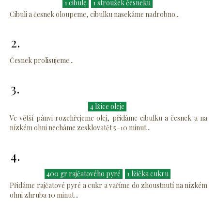
1 cibule
1 stroužek česneku
Cibuli a česnek oloupeme, cibulku nasekáme nadrobno...
2.
Česnek prolisujeme...
3.
4 lžíce oleje
Ve větší pánvi rozehřejeme olej, přidáme cibulku a česnek a na
nízkém ohni necháme zesklovatět 5–10 minut...
4.
400 gr rajčatového pyré
1 lžička cukru
Přidáme rajčatové pyré a cukr
a vaříme do zhoustnutí na nízkém
ohni zhruba 10 minut...